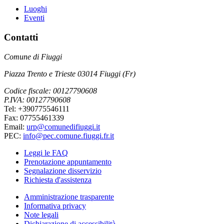
Luoghi
Eventi
Contatti
Comune di Fiuggi
Piazza Trento e Trieste 03014 Fiuggi (Fr)
Codice fiscale: 00127790608
P.IVA: 00127790608
Tel: +390775546111
Fax: 07755461339
Email:
urp@comunedifiuggi.it
PEC:
info@pec.comune.fiuggi.fr.it
Leggi le FAQ
Prenotazione appuntamento
Segnalazione disservizio
Richiesta d'assistenza
Amministrazione trasparente
Informativa privacy
Note legali
Dichiarazione di accessibilità