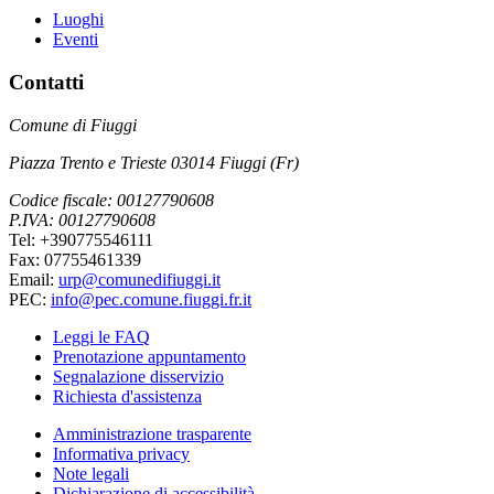
Luoghi
Eventi
Contatti
Comune di Fiuggi
Piazza Trento e Trieste 03014 Fiuggi (Fr)
Codice fiscale: 00127790608
P.IVA: 00127790608
Tel: +390775546111
Fax: 07755461339
Email:
urp@comunedifiuggi.it
PEC:
info@pec.comune.fiuggi.fr.it
Leggi le FAQ
Prenotazione appuntamento
Segnalazione disservizio
Richiesta d'assistenza
Amministrazione trasparente
Informativa privacy
Note legali
Dichiarazione di accessibilità