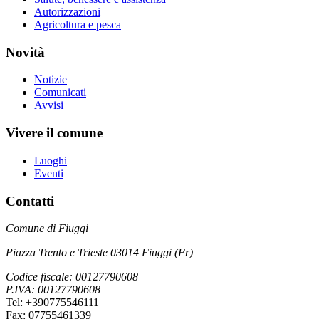
Autorizzazioni
Agricoltura e pesca
Novità
Notizie
Comunicati
Avvisi
Vivere il comune
Luoghi
Eventi
Contatti
Comune di Fiuggi
Piazza Trento e Trieste 03014 Fiuggi (Fr)
Codice fiscale: 00127790608
P.IVA: 00127790608
Tel: +390775546111
Fax: 07755461339