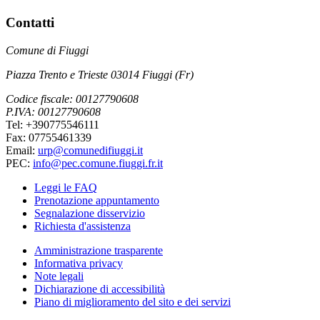
Contatti
Comune di Fiuggi
Piazza Trento e Trieste 03014 Fiuggi (Fr)
Codice fiscale: 00127790608
P.IVA: 00127790608
Tel: +390775546111
Fax: 07755461339
Email:
urp@comunedifiuggi.it
PEC:
info@pec.comune.fiuggi.fr.it
Leggi le FAQ
Prenotazione appuntamento
Segnalazione disservizio
Richiesta d'assistenza
Amministrazione trasparente
Informativa privacy
Note legali
Dichiarazione di accessibilità
Piano di miglioramento del sito e dei servizi