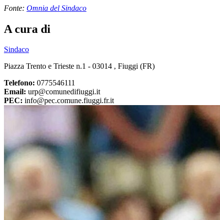
Fonte:
Omnia del Sindaco
A cura di
Sindaco
Piazza Trento e Trieste n.1 - 03014 , Fiuggi (FR)
Telefono:
0775546111
Email:
urp@comunedifiuggi.it
PEC:
info@pec.comune.fiuggi.fr.it