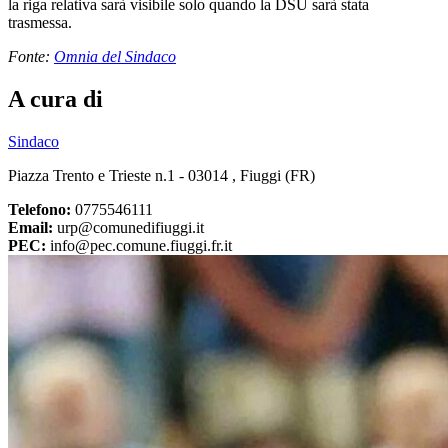
la riga relativa sarà visibile solo quando la DSU sarà stata
trasmessa.
Fonte:
Omnia del Sindaco
A cura di
Sindaco
Piazza Trento e Trieste n.1 - 03014 , Fiuggi (FR)
Telefono:
0775546111
Email:
urp@comunedifiuggi.it
PEC:
info@pec.comune.fiuggi.fr.it