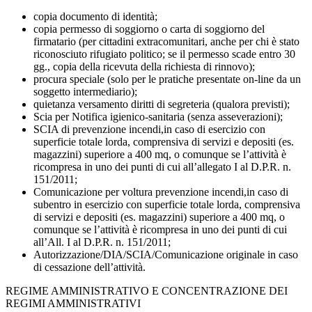
copia documento di identità;
copia permesso di soggiorno o carta di soggiorno del
firmatario (per cittadini extracomunitari, anche per chi è stato
riconosciuto rifugiato politico; se il permesso scade entro 30
gg., copia della ricevuta della richiesta di rinnovo);
procura speciale (solo per le pratiche presentate on-line da un
soggetto intermediario);
quietanza versamento diritti di segreteria (qualora previsti);
Scia per Notifica igienico-sanitaria (senza asseverazioni);
SCIA di prevenzione incendi,in caso di esercizio con
superficie totale lorda, comprensiva di servizi e depositi (es.
magazzini) superiore a 400 mq, o comunque se l’attività è
ricompresa in uno dei punti di cui all’allegato I al D.P.R. n.
151/2011;
Comunicazione per voltura prevenzione incendi,in caso di
subentro in esercizio con superficie totale lorda, comprensiva
di servizi e depositi (es. magazzini) superiore a 400 mq, o
comunque se l’attività è ricompresa in uno dei punti di cui
all’All. I al D.P.R. n. 151/2011;
Autorizzazione/DIA/SCIA/Comunicazione originale in caso
di cessazione dell’attività.
REGIME AMMINISTRATIVO E CONCENTRAZIONE DEI
REGIMI AMMINISTRATIVI