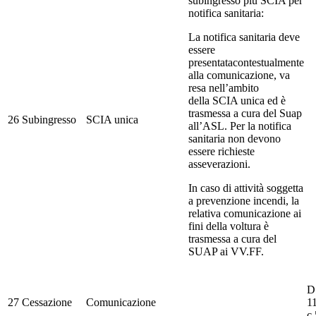
subingresso più SCIA per
notifica sanitaria:
La notifica sanitaria deve
essere
presentatacontestualmente
alla comunicazione, va
resa nell’ambito
della SCIA unica ed è
trasmessa a cura del Suap
26
Subingresso
SCIA unica
all’ASL. Per la notifica
sanitaria non devono
essere richieste
asseverazioni.
In caso di attività soggetta
a prevenzione incendi, la
relativa comunicazione ai
fini della voltura è
trasmessa a cura del
SUAP ai VV.FF.
D.
27
Cessazione
Comunicazione
11
c.