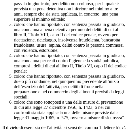
passata in giudicato, per delitto non colposo, per il quale è
prevista una pena detentiva non inferiore nel minimo a tre
anni, sempre che sia stata applicata, in concreto, una pena
superiore al minimo edittale;
coloro che hanno riportato, con sentenza passata in giudicato,
una condanna a pena detentiva per uno dei delitti di cui al
libro II, Titolo VIII, capo II del codice penale, ovvero per
ricettazione, riciclaggio, insolvenza fraudolenta, bancarotta
fraudolenta, usura, rapina, delitti contro la persona commessi
con violenza, estorsione;
coloro che hanno riportato, con sentenza passata in giudicato,
una condanna per reati contro l’igiene e la sanità pubblica,
compresi i delitti di cui al libro II, Titolo VI, capo II del codice
penale;
coloro che hanno riportato, con sentenza passata in giudicato,
due o più condanne, nel quinquennio precedente all’inizio
dell’esercizio dell’attività, per delitti di frode nella
preparazione e nel commercio degli alimenti previsti da leggi
speciali;
coloro che sono sottoposti a una delle misure di prevenzione
di cui alla legge 27 dicembre 1956, n. 1423, o nei cui
confronti sia stata applicata una delle misure previste dalla
legge 31 maggio 1965, n. 575, ovvero a misure di sicurezza”.
Il divieto di esercizio dell’attività, ai sensi del comma 1, lettere b), c),