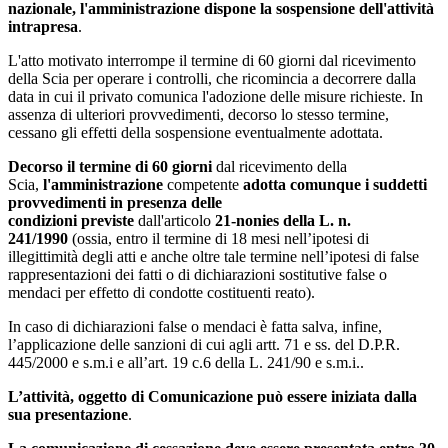
nazionale, l'amministrazione dispone la sospensione dell'attività
intrapresa
.
L'atto motivato interrompe il termine di 60 giorni dal ricevimento
della Scia per operare i controlli, che ricomincia a decorrere dalla
data in cui il privato comunica l'adozione delle misure richieste. In
assenza di ulteriori provvedimenti, decorso lo stesso termine,
cessano gli effetti della sospensione eventualmente adottata.
Decorso il termine di 60 giorni
dal ricevimento della
Scia,
l'amministrazione
competente
adotta comunque i suddetti
provvedimenti in presenza delle
condizioni
previste
dall'articolo
21-nonies della L. n.
241/1990
(ossia, entro il termine di 18 mesi nell’ipotesi di
illegittimità degli atti e anche oltre tale termine nell’ipotesi di false
rappresentazioni dei fatti o di dichiarazioni sostitutive false o
mendaci per effetto di condotte costituenti reato).
In caso di dichiarazioni false o mendaci è fatta salva, infine,
l’applicazione delle sanzioni di cui agli artt. 71 e ss. del D.P.R.
445/2000 e s.m.i e all’art. 19 c.6 della L. 241/90 e s.m.i..
L’attività, oggetto di Comunicazione può essere iniziata dalla
sua presentazione
.