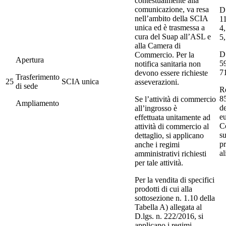
contestualmente alla
comunicazione, va resa
D.
nell’ambito della SCIA
11
unica ed è trasmessa a
4,
cura del Suap all’ASL e
5,
alla Camera di
D.
Commercio. Per la
Apertura
59
notifica sanitaria non
71
devono essere richieste
Trasferimento
25
SCIA unica
asseverazioni.
di sede
R
8
Se l’attività di commercio
Ampliamento
d
all’ingrosso è
e
effettuata unitamente ad
C
attività di commercio al
su
dettaglio, si applicano
pr
anche i regimi
al
amministrativi richiesti
per tale attività.
Per la vendita di specifici
prodotti di cui alla
sottosezione n. 1.10 della
Tabella A) allegata al
D.lgs. n. 222/2016, si
applicano i regimi