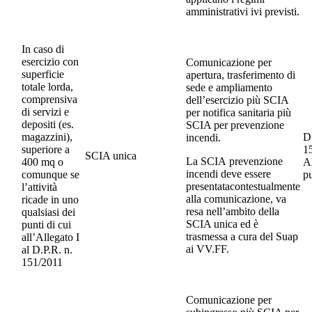
amministrativi ivi previsti.
In caso di
esercizio con
Comunicazione per
superficie
apertura, trasferimento di
totale lorda,
sede e ampliamento
comprensiva
dell’esercizio più SCIA
di servizi e
per notifica sanitaria più
depositi (es.
SCIA per prevenzione
magazzini),
D.
incendi.
superiore a
1
SCIA unica
La SCIA prevenzione
400 mq o
Al
incendi deve essere
comunque se
p
presentatacontestualmente
l’attività
alla comunicazione, va
ricade in uno
resa nell’ambito della
qualsiasi dei
SCIA unica ed è
punti di cui
trasmessa a cura del Suap
all’Allegato I
ai VV.FF.
al D.P.R. n.
151/2011
Comunicazione per