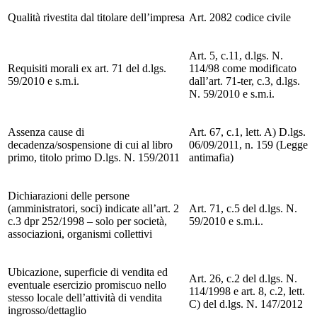
Qualità rivestita dal titolare dell’impresa
Art. 2082 codice civile
Art. 5, c.11, d.lgs. N.
Requisiti morali ex art. 71 del d.lgs.
114/98 come modificato
59/2010 e s.m.i.
dall’art. 71-ter, c.3, d.lgs.
N. 59/2010 e s.m.i.
Assenza cause di
Art. 67, c.1, lett. A) D.lgs.
decadenza/sospensione di cui al libro
06/09/2011, n. 159 (Legge
primo, titolo primo D.lgs. N. 159/2011
antimafia)
Dichiarazioni delle persone
(amministratori, soci) indicate all’art. 2
Art. 71, c.5 del d.lgs. N.
c.3 dpr 252/1998 – solo per società,
59/2010 e s.m.i..
associazioni, organismi collettivi
Ubicazione, superficie di vendita ed
Art. 26, c.2 del d.lgs. N.
eventuale esercizio promiscuo nello
114/1998 e art. 8, c.2, lett.
stesso locale dell’attività di vendita
C) del d.lgs. N. 147/2012
ingrosso/dettaglio