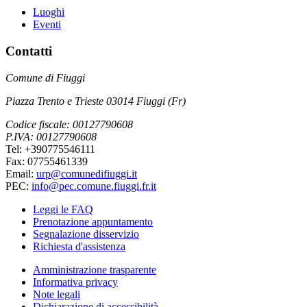
Luoghi
Eventi
Contatti
Comune di Fiuggi
Piazza Trento e Trieste 03014 Fiuggi (Fr)
Codice fiscale: 00127790608
P.IVA: 00127790608
Tel: +390775546111
Fax: 07755461339
Email:
urp@comunedifiuggi.it
PEC:
info@pec.comune.fiuggi.fr.it
Leggi le FAQ
Prenotazione appuntamento
Segnalazione disservizio
Richiesta d'assistenza
Amministrazione trasparente
Informativa privacy
Note legali
Dichiarazione di accessibilità