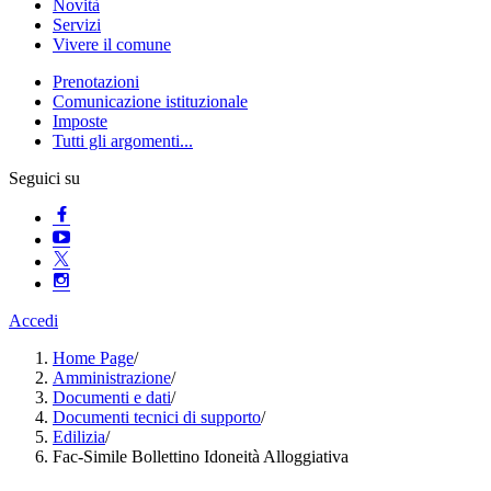
Novità
Servizi
Vivere il comune
Prenotazioni
Comunicazione istituzionale
Imposte
Tutti gli argomenti...
Seguici su
Accedi
Home Page
/
Amministrazione
/
Documenti e dati
/
Documenti tecnici di supporto
/
Edilizia
/
Fac-Simile Bollettino Idoneità Alloggiativa