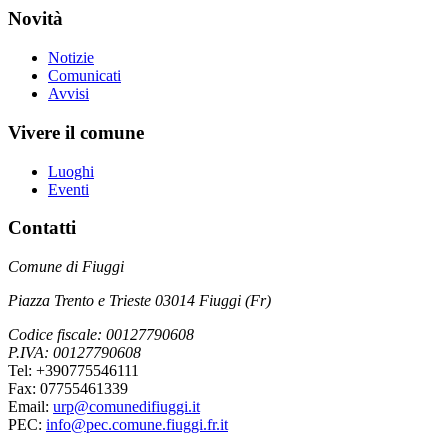
Novità
Notizie
Comunicati
Avvisi
Vivere il comune
Luoghi
Eventi
Contatti
Comune di Fiuggi
Piazza Trento e Trieste 03014 Fiuggi (Fr)
Codice fiscale: 00127790608
P.IVA: 00127790608
Tel: +390775546111
Fax: 07755461339
Email:
urp@comunedifiuggi.it
PEC:
info@pec.comune.fiuggi.fr.it