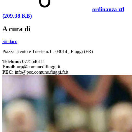
ordinanza ztl
(209.38 KB)
A cura di
Sindaco
Piazza Trento e Trieste n.1 - 03014 , Fiuggi (FR)
Telefono:
0775546111
Email:
urp@comunedifiuggi.it
PEC:
info@pec.comune.fiuggi.fr.it