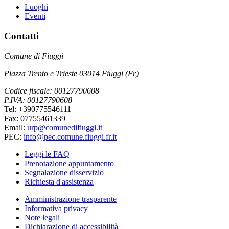
Luoghi
Eventi
Contatti
Comune di Fiuggi
Piazza Trento e Trieste 03014 Fiuggi (Fr)
Codice fiscale: 00127790608
P.IVA: 00127790608
Tel: +390775546111
Fax: 07755461339
Email:
urp@comunedifiuggi.it
PEC:
info@pec.comune.fiuggi.fr.it
Leggi le FAQ
Prenotazione appuntamento
Segnalazione disservizio
Richiesta d'assistenza
Amministrazione trasparente
Informativa privacy
Note legali
Dichiarazione di accessibilità